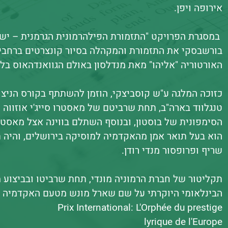
אירופה ויפן.
במסגרת הפרויקט "התזמורת הפילהרמונית הגרמנית – ישרא
בורשבסקי את התזמורת והמקהלה בסיור קונצרטים ברחבי 
האורטוריה "אליהו" מאת מנדלסון באולם הגוואנדהאוס בלי
כזוכה המלגה ע"ש קוסביצקי, הוזמן להשתתף בקורס הניצ
טנגלווד בארה"ב, תחת שרביטם של מאסטרו סייג'י אוזווה 
הסימפונית של בוסטון, ובנוסף השתלם בווינה אצל מאסטר
הוא בעל תואר אמן מהאקדמיה למוסיקה בירושלים, והיה 
שריף ופרופסור מנדי רודן.
תקליטור של חברת הרמוניה מונדי, תחת שרביטו ובביצוע 
Prix International: L'Orphée du prestige
lyrique de l'Europe