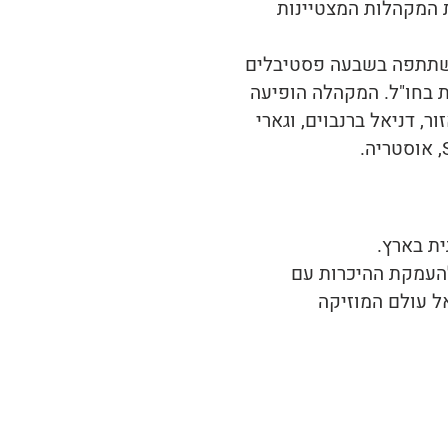
 המקהלות המצטיינות
מיים EUROPA CANTAT ו-I.F.C.M. ובמסגרתם השתתפה בשבעה פסטיבלים
ת בחו"ל. המקהלה הופיעה
ר, דניאל ברנבוים, וגארי
להעמקת ההיכרות עם
ל עולם המוזיקה