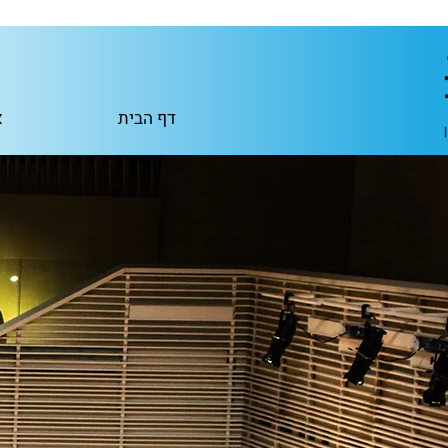
דף הבית
א