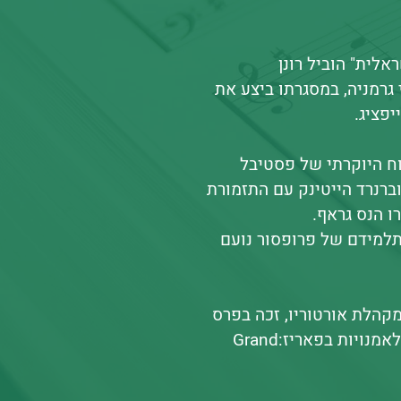
לית" הוביל רונן
גרמניה, במסגרתו ביצע את
יפציג.
וח היוקרתי של פסטיבל
וברנרד הייטינק עם התזמורת
ו הנס גראף.
תלמידם של פרופסור נועם
מקהלת אורטוריו, זכה בפרס
הבינלאומי היוקרתי על שם שארל מונש מטעם האקדמיה לאמנויות בפאריז:Grand