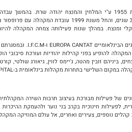
מקהלת האיחוד נוסדה בשנת 1955 ע"י המלחין והמנצח יהודה שרת.
פרופסור אבנר איתי במשך 35 שנים, והחל משנת 1999 עובד
קלי ומנצח. במהלך שנות פעילותה צמחה המקהלה להיו
מקהלת האיחוד חברה בארגונים ה
המקהלה להופיע בפני קהילות יהודיות ועורכת סיבובי הו
 ביניהם זובין מהטה, ג'יימס לווין, גיאורג שולטי, קורט 
ית, לפעילות חינוכית בקרב בני נוער ולהעמקת ההיכרות 
קהלים נוספים, צעירים ואחרים, אל עולם המוזיקה המקהלת