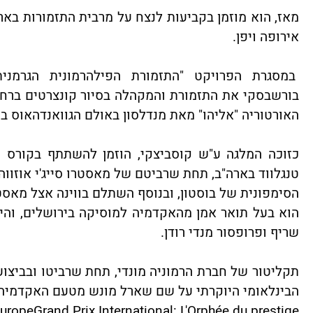
מאז, הוא מוזמן בקביעות לנצח על מרבית התזמורות בארץ
אירופה ויפן.
במסגרת הפרויקט "התזמורת הפילהרמונית הגרמנית
בורשבסקי את התזמורת והמקהלה בסיור קונצרטים ברחבי
האורטוריה "אליהו" מאת מנדלסון באולם הגוואנדהאוס בל
כזוכה המלגה ע"ש קוסביצקי, הוזמן להשתתף בקורס ה
טנגלווד בארה"ב, תחת שרביטם של מאסטרו סייג'י אוזווה
הסימפונית של בוסטון, ובנוסף השתלם בווינה אצל מאסט
הוא בעל תואר אמן מהאקדמיה למוסיקה בירושלים, והי
שריף ופרופסור מנדי רודן.
תקליטור של חברת הרמוניה מונדי, תחת שרביטו ובביצוע
הבינלאומי היוקרתי על שם שארל מונש מטעם האקדמיה 
'EuropeGrand Prix International: L'Orphée du prestige