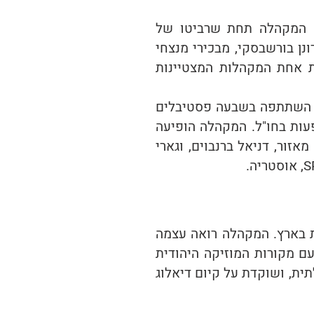
 בהמשך עבדה המקהלה תחת שרביטו של
ת המקהלה עם פרופסור רונן בורשבסקי, מבכירי מנצחי
ת אחת המקהלות המצטיינות
בינלאומיים EUROPA CANTAT ו-I.F.C.M. ובמסגרתם השתתפה בשבעה פסטיבלים
פעות בחו"ל. המקהלה הופיעה
מאזור, דניאל ברנבוים, וגארי
המקהלה רואה עצמה
עם מקורות המוזיקה היהודית
ית, ושוקדת על קיום דיאלוג